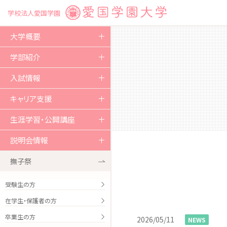
学校法人愛国学園
大学概要
ご挨拶
学部紹介
教育方針および沿革
人間文化学部
入試情報
組織図
教育課程の体系
入試概要
キャリア支援
教育研究環境
キャンパスライフ
試験区分
資格取得
生涯学習・公開講座
教育情報の公表
卒業生の進路実績
生涯学習・公開講座
説明会情報
学術・研究
本学のキャリア・就職支援
市民大学講座
説明会情報 2026
撫子祭
国際交流・社会貢献
就職・採用活動について
愛大オープンカレッジ
オープンキャンパス
受験生の方
学生支援
在学生・保護者の方
特キャン！
卒業生の方
関連諸学校
2026/05/11
NEWS
留学生の方々へ