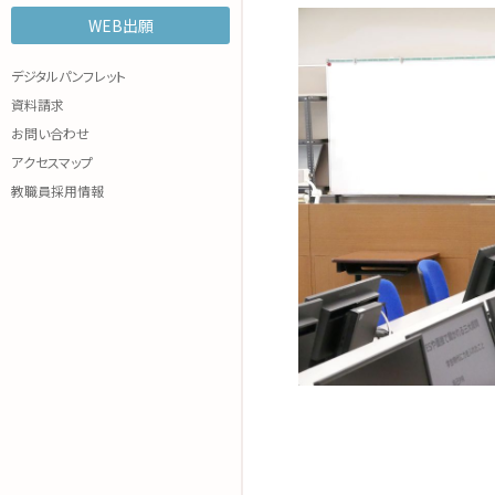
WEB出願
諸規程
WEB OPEN CAMPUS
各種参加申込み
デジタルパンフレット
資料請求
お問い合わせ
アクセスマップ
教職員採用情報