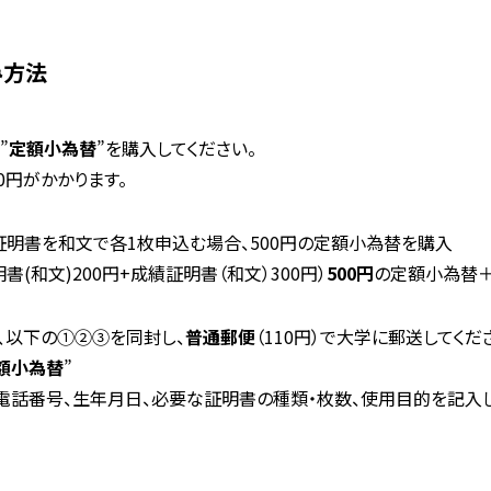
み方法
”
定額小為替
”を購入してください。
0円がかかります。
明書を和文で各1枚申込む場合、500円の定額小為替を購入
書(和文)200円+成績証明書（和文）300円）
500円
の定額小為替
、以下の➀②③を同封し、
普通郵便
（110円）で大学に郵送してくだ
額小為替
”
電話番号、生年月日、必要な証明書の種類・枚数、使用目的を記入し