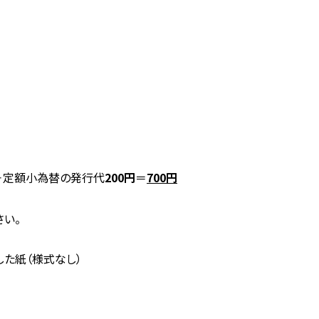
＋定額小為替の発行代
200円
＝
700円
さい。
た紙（様式なし）