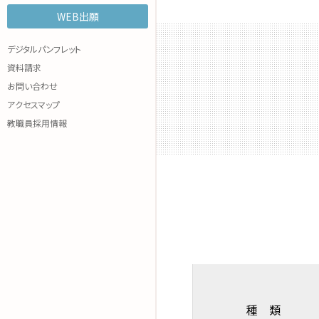
WEB出願
諸規程
WEB OPEN CAMPUS
各種参加申込み
デジタルパンフレット
資料請求
お問い合わせ
アクセスマップ
教職員採用情報
種 類