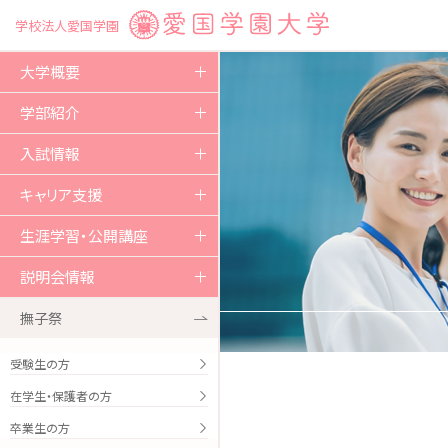
学校法人愛国学園
大学概要
ご挨拶
学部紹介
教育方針および沿革
人間文化学部
入試情報
組織図
教育課程の体系
入試概要
キャリア支援
教育研究環境
キャンパスライフ
試験区分
資格取得
生涯学習・公開講座
教育情報の公表
卒業生の進路実績
生涯学習・公開講座
説明会情報
学術・研究
本学のキャリア・就職支援
市民大学講座
説明会情報 2026
撫子祭
国際交流・社会貢献
就職・採用活動について
愛大オープンカレッジ
オープンキャンパス
受験生の方
学生支援
在学生・保護者の方
特キャン！
卒業生の方
関連諸学校
留学生の方々へ