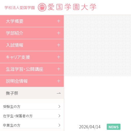
学校法人愛国学園
大学概要
ご挨拶
学部紹介
教育方針および沿革
人間文化学部
入試情報
組織図
教育課程の体系
入試概要
キャリア支援
教育研究環境
キャンパスライフ
試験区分
資格取得
生涯学習・公開講座
教育情報の公表
卒業生の進路実績
生涯学習・公開講座
説明会情報
学術・研究
本学のキャリア・就職支援
市民大学講座
説明会情報 2026
撫子祭
国際交流・社会貢献
就職・採用活動について
愛大オープンカレッジ
オープンキャンパス
受験生の方
学生支援
在学生・保護者の方
特キャン！
卒業生の方
関連諸学校
2026/04/14
NEWS
留学生の方々へ