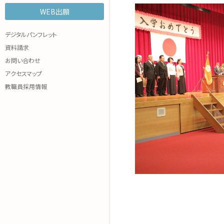
WEB出願
諸規程
WEB OPEN CAMPUS
各種参加申込み
デジタルパンフレット
資料請求
お問い合わせ
アクセスマップ
教職員採用情報