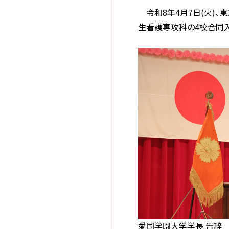
令和8年4月7日(火)、
生看護専攻科の4校合同
愛国学園大学学長 告辞