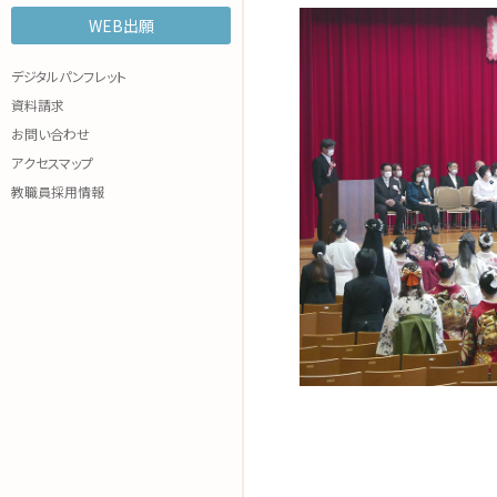
WEB出願
諸規程
WEB OPEN CAMPUS
各種参加申込み
デジタルパンフレット
資料請求
お問い合わせ
アクセスマップ
教職員採用情報