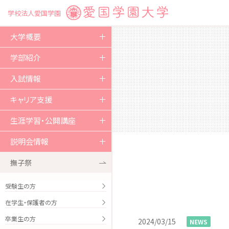
学校法人愛国学園
大学概要
ご挨拶
学部紹介
教育方針および沿革
人間文化学部
入試情報
組織図
教育課程の体系
入試概要
キャリア支援
教育研究環境
キャンパスライフ
試験区分
資格取得
生涯学習・公開講座
教育情報の公表
卒業生の進路実績
生涯学習・公開講座
説明会情報
学術・研究
本学のキャリア・就職支援
市民大学講座
説明会情報 2026
撫子祭
国際交流・社会貢献
就職・採用活動について
愛大オープンカレッジ
オープンキャンパス
受験生の方
学生支援
在学生・保護者の方
特キャン！
卒業生の方
関連諸学校
2024/03/15
NEWS
留学生の方々へ